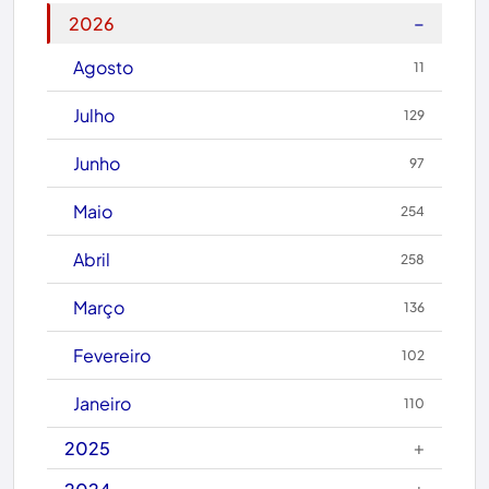
Botuporã
−
2026
Brasil
Agosto
11
Brumado
Julho
129
Caculé
Junho
97
Caetanos
Maio
254
Caetité
Abril
258
Candiba
Março
136
Cândido Sales
Fevereiro
102
Caraíbas
Janeiro
110
Carinhanha
+
2025
Caturama
+