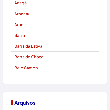
Anagé
Aracatu
Araci
Bahia
Barra da Estiva
Barra do Choça
Belo Campo
Boa Nova
Bom Jesus da Lapa
Boquira
Arquivos