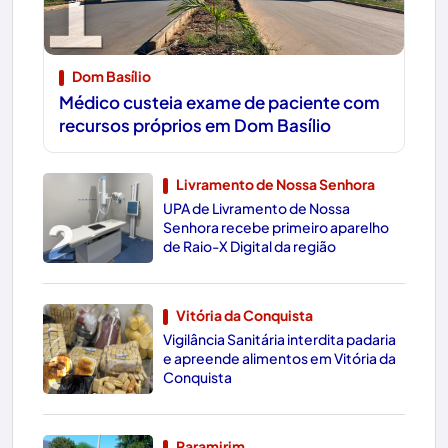
1
Dom Basílio
Médico custeia exame de paciente com
recursos próprios em Dom Basílio
Livramento de Nossa Senhora
UPA de Livramento de Nossa
2
Senhora recebe primeiro aparelho
de Raio-X Digital da região
Vitória da Conquista
Vigilância Sanitária interdita padaria
3
e apreende alimentos em Vitória da
Conquista
Paramirim