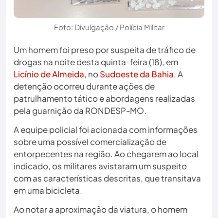
Foto: Divulgação / Polícia Militar
Um homem foi preso por suspeita de tráfico de
drogas na noite desta quinta-feira (18), em
Licínio de Almeida
, no
Sudoeste da Bahia
. A
detenção ocorreu durante ações de
patrulhamento tático e abordagens realizadas
pela guarnição da RONDESP-MO.
A equipe policial foi acionada com informações
sobre uma possível comercialização de
entorpecentes na região. Ao chegarem ao local
indicado, os militares avistaram um suspeito
com as características descritas, que transitava
em uma bicicleta.
Ao notar a aproximação da viatura, o homem