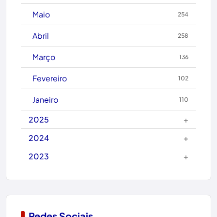
Caetanos
Maio
254
Caetité
Abril
258
Candiba
Março
136
Cândido Sales
Fevereiro
102
Caraíbas
Janeiro
110
Carinhanha
+
2025
Caturama
+
2024
+
2023
Chapada Diamantina
Condeúba
Contendas do Sincorá
Redes Sociais