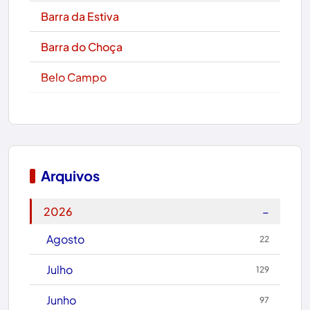
Barra da Estiva
Barra do Choça
Belo Campo
Boa Nova
Bom Jesus da Lapa
Boquira
Arquivos
Botuporã
−
2026
Brasil
Agosto
22
Brumado
Julho
129
Caculé
Junho
97