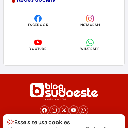
Copa do Mundo 2026
Dom Basílio
FACEBOOK
INSTAGRAM
Economia
Educação
YOUTUBE
WHATSAPP
Eleições
Eleições 2024
Eleições 2026
Encruzilhada
A NOTÍCIA NA HORA
Entretenimento
Érico Cardoso
Nos acompanhe nas redes!
Esse site usa cookies
(77) 3025-6571
Esportes