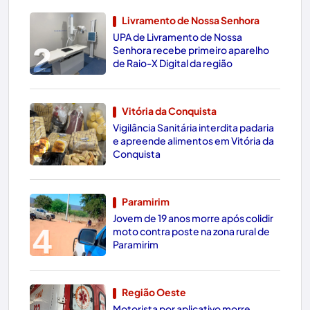
Livramento de Nossa Senhora
UPA de Livramento de Nossa
2
Senhora recebe primeiro aparelho
de Raio-X Digital da região
Vitória da Conquista
Vigilância Sanitária interdita padaria
3
e apreende alimentos em Vitória da
Conquista
Paramirim
Jovem de 19 anos morre após colidir
4
moto contra poste na zona rural de
Paramirim
Região Oeste
Motorista por aplicativo morre