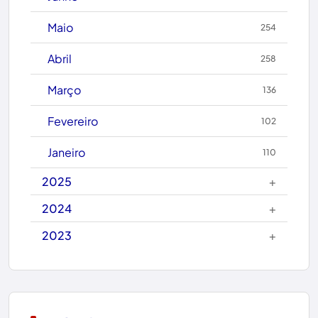
Caetanos
Maio
254
Caetité
Abril
258
Candiba
Março
136
Cândido Sales
Fevereiro
102
Caraíbas
Janeiro
110
Carinhanha
+
2025
Caturama
+
2024
+
2023
Chapada Diamantina
Condeúba
Contendas do Sincorá