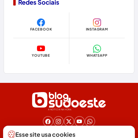
Redes Sociais
Copa do Mundo 2026
Dom Basílio
FACEBOOK
INSTAGRAM
Economia
Educação
YOUTUBE
WHATSAPP
Eleições
Eleições 2024
Eleições 2026
Encruzilhada
A NOTÍCIA NA HORA
Entretenimento
Érico Cardoso
Nos acompanhe nas redes!
Esse site usa cookies
(77) 3025-6571