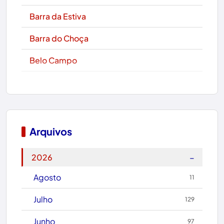
Barra da Estiva
Barra do Choça
Belo Campo
Boa Nova
Bom Jesus da Lapa
Boquira
Arquivos
Botuporã
−
2026
Brasil
Agosto
11
Brumado
Julho
129
Caculé
Junho
97