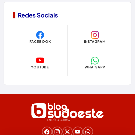
Contendas do Sincorá
Redes Sociais
Copa do Mundo 2026
Dom Basílio
FACEBOOK
INSTAGRAM
Economia
Educação
YOUTUBE
WHATSAPP
Eleições
Eleições 2024
Eleições 2026
Encruzilhada
A NOTÍCIA NA HORA
Entretenimento