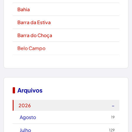
Bahia
Barra da Estiva
Barra do Choça
Belo Campo
Boa Nova
Bom Jesus da Lapa
Boquira
Arquivos
Botuporã
−
2026
Brasil
Agosto
19
Brumado
Julho
129