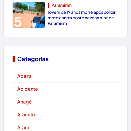
Paramirim
Jovem de 19 anos morre após colidir
5
moto contra poste na zona rural de
Paramirim
Categorias
Abaíra
Acidente
Anagé
Aracatu
Araci