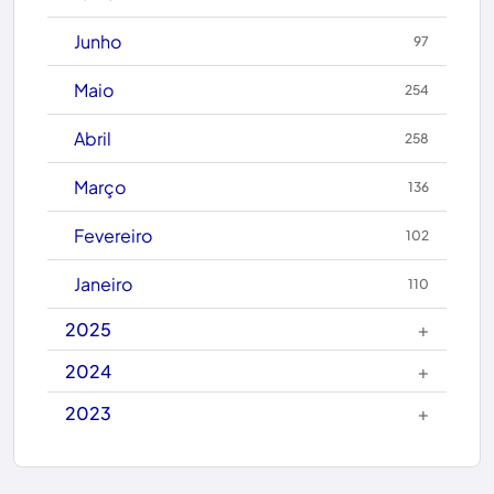
Caculé
Junho
97
Caetanos
Maio
254
Caetité
Abril
258
Candiba
Março
136
Cândido Sales
Fevereiro
102
Caraíbas
Janeiro
110
Carinhanha
+
2025
Caturama
+
2024
+
2023
Chapada Diamantina
Condeúba