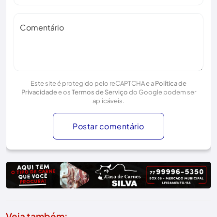
Comentário
Este site é protegido pelo reCAPTCHA e a
Política de
Privacidade
e os
Termos de Serviço
do Google podem ser
aplicáveis.
Postar comentário
Veja também: