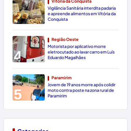
Vitória da Conquista
Vigilância Sanitária interdita padaria
3
e apreende alimentos em Vitória da
Conquista
Região Oeste
Motorista por aplicativo morre
4
eletrocutado ao lavar carro em Luís
Eduardo Magalhães
Paramirim
Jovem de 19 anos morre após colidir
5
moto contra poste na zona rural de
Paramirim