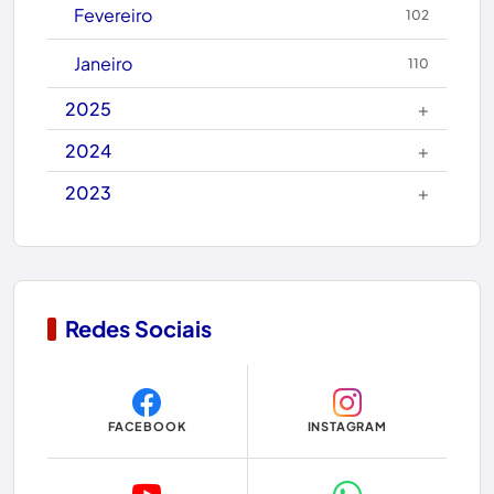
Fevereiro
102
Caraíbas
Janeiro
110
Carinhanha
+
2025
Caturama
+
2024
+
2023
Chapada Diamantina
Condeúba
Contendas do Sincorá
Redes Sociais
Copa do Mundo 2026
Dom Basílio
FACEBOOK
INSTAGRAM
Economia
Educação