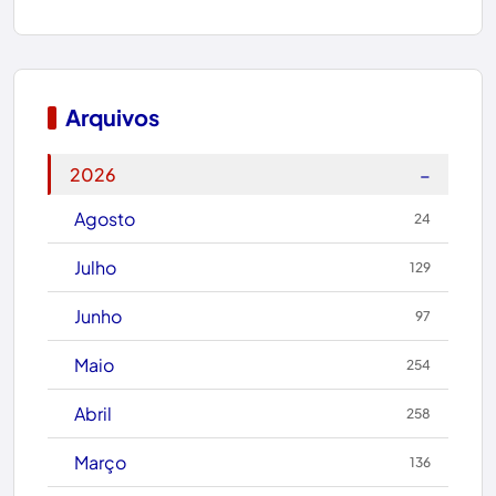
Boa Nova
Bom Jesus da Lapa
Boquira
Arquivos
Botuporã
−
2026
Brasil
Agosto
24
Brumado
Julho
129
Caculé
Junho
97
Caetanos
Maio
254
Caetité
Abril
258
Candiba
Março
136
Cândido Sales