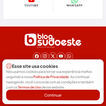
YOUTUBE
WHATSAPP
Eleições
Eleições 2024
Eleições 2026
Encruzilhada
A NOTÍCIA NA HORA
Entretenimento
Érico Cardoso
Nos acompanhe nas redes!
Esse site usa cookies
(77) 3025-6571
Esportes
Nós usamos cookies para tornar sua experiência melhor,
redacao@blogsudoeste.com.br
seguindo a nossa
Política de Privacidade
. Ao continuar
Política de Privacidade
Termos de uso
Feira da Mata
|
navegando, você concorda com as condições e também
com os
Termos de Uso
desse website.
Futebol
Continuar
Guanambi