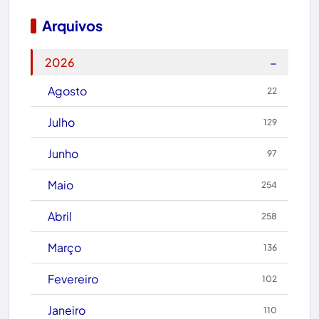
Boquira
Arquivos
Botuporã
−
2026
Brasil
Agosto
22
Brumado
Julho
129
Caculé
Junho
97
Caetanos
Maio
254
Caetité
Abril
258
Candiba
Março
136
Cândido Sales
Fevereiro
102
Caraíbas
Janeiro
110