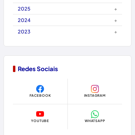
Carinhanha
+
2025
Caturama
+
2024
+
2023
Chapada Diamantina
Condeúba
Contendas do Sincorá
Redes Sociais
Copa do Mundo 2026
Dom Basílio
FACEBOOK
INSTAGRAM
Economia
Educação
YOUTUBE
WHATSAPP
Eleições