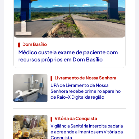
1
Dom Basílio
Médico custeia exame de paciente com
recursos próprios em Dom Basílio
Livramento de Nossa Senhora
UPA de Livramento de Nossa
2
Senhora recebe primeiro aparelho
de Raio-X Digital da região
Vitória da Conquista
Vigilância Sanitária interdita padaria
3
e apreende alimentos em Vitória da
Conquista