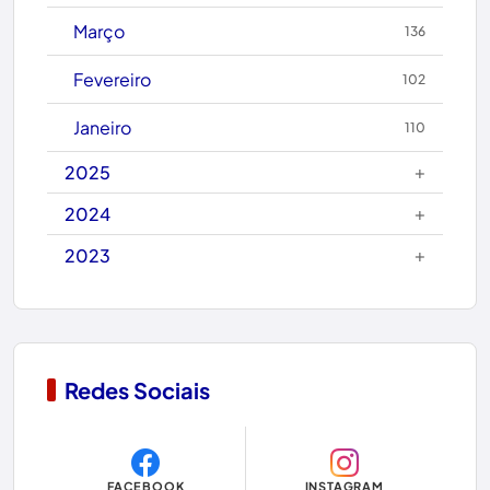
Candiba
Março
136
Cândido Sales
Fevereiro
102
Caraíbas
Janeiro
110
Carinhanha
+
2025
Caturama
+
2024
+
2023
Chapada Diamantina
Condeúba
Contendas do Sincorá
Redes Sociais
Copa do Mundo 2026
Dom Basílio
FACEBOOK
INSTAGRAM