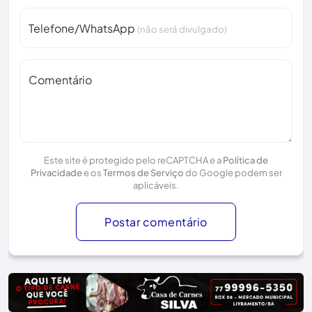
Telefone/WhatsApp
(não será divulgado)
Comentário
Este site é protegido pelo reCAPTCHA e a
Política de
Privacidade
e os
Termos de Serviço
do Google podem ser
aplicáveis.
Postar comentário