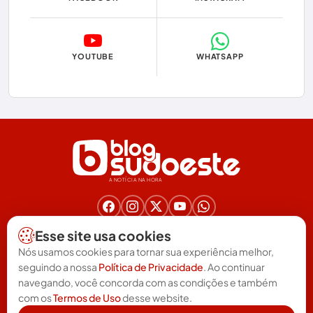
Economia
Educação
YOUTUBE
WHATSAPP
Eleições
Eleições 2024
Eleições 2026
Encruzilhada
A NOTÍCIA NA HORA
Entretenimento
Érico Cardoso
Nos acompanhe nas redes!
Esse site usa cookies
(77) 3025-6571
Esportes
Nós usamos cookies para tornar sua experiência melhor,
redacao@blogsudoeste.com.br
seguindo a nossa
Política de Privacidade
. Ao continuar
Política de Privacidade
Termos de uso
Feira da Mata
|
navegando, você concorda com as condições e também
com os
Termos de Uso
desse website.
Futebol