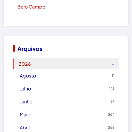
Belo Campo
Boa Nova
Bom Jesus da Lapa
Boquira
Arquivos
Botuporã
−
2026
Brasil
Agosto
11
Brumado
Julho
129
Caculé
Junho
97
Caetanos
Maio
254
Caetité
Abril
258