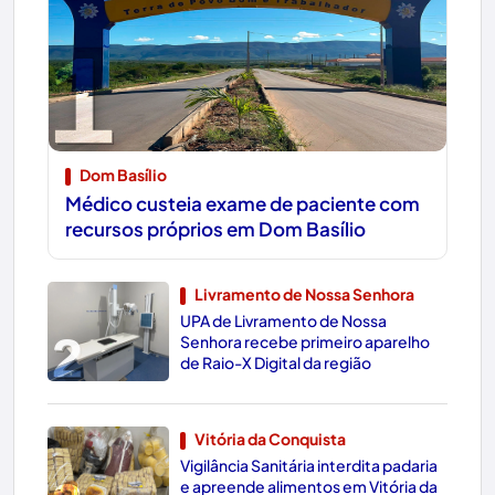
1
Dom Basílio
Médico custeia exame de paciente com
recursos próprios em Dom Basílio
Livramento de Nossa Senhora
UPA de Livramento de Nossa
2
Senhora recebe primeiro aparelho
de Raio-X Digital da região
Vitória da Conquista
Vigilância Sanitária interdita padaria
e apreende alimentos em Vitória da