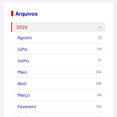
Boquira
Arquivos
Botuporã
−
2026
Brasil
Agosto
22
Brumado
Julho
129
Caculé
Junho
97
Caetanos
Maio
254
Caetité
Abril
258
Candiba
Março
136
Cândido Sales
Fevereiro
102
Caraíbas