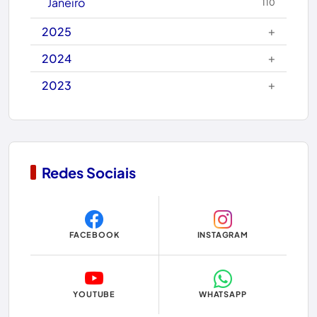
Janeiro
110
Carinhanha
+
2025
Caturama
+
2024
+
2023
Chapada Diamantina
Condeúba
Contendas do Sincorá
Redes Sociais
Copa do Mundo 2026
Dom Basílio
FACEBOOK
INSTAGRAM
Economia
Educação
YOUTUBE
WHATSAPP
Eleições