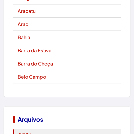
Aracatu
Araci
Bahia
Barra da Estiva
Barra do Choça
Belo Campo
Boa Nova
Bom Jesus da Lapa
Boquira
Arquivos
Botuporã