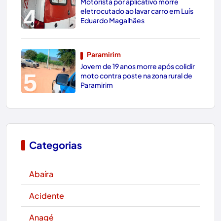
Motorista por aplicativo morre
4
eletrocutado ao lavar carro em Luís
Eduardo Magalhães
Paramirim
Jovem de 19 anos morre após colidir
5
moto contra poste na zona rural de
Paramirim
Categorias
Abaíra
Acidente
Anagé