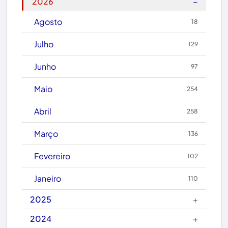
−
2026
Brasil
Agosto
18
Brumado
Julho
129
Caculé
Junho
97
Caetanos
Maio
254
Caetité
Abril
258
Candiba
Março
136
Cândido Sales
Fevereiro
102
Caraíbas
Janeiro
110
Carinhanha
+
2025
Caturama
+
2024